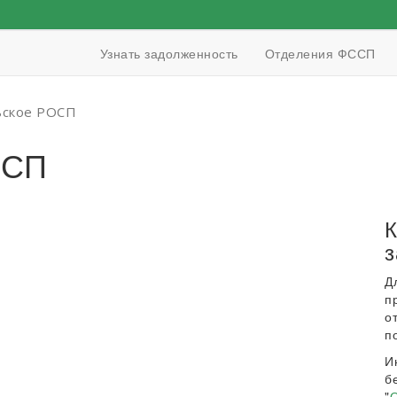
Узнать задолженность
Отделения ФССП
ьское РОСП
ОСП
К
з
Д
п
о
п
И
б
"
О