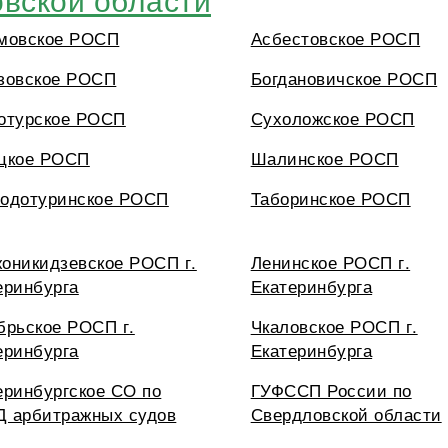
мовское РОСП
Асбестовское РОСП
зовское РОСП
Богдановичское РОСП
отурское РОСП
Сухоложское РОСП
цкое РОСП
Шалинское РОСП
одотуринское РОСП
Таборинское РОСП
оникидзевское РОСП г.
Ленинское РОСП г.
еринбурга
Екатеринбурга
брьское РОСП г.
Чкаловское РОСП г.
еринбурга
Екатеринбурга
еринбургское СО по
ГУФССП России по
 арбитражных судов
Свердловской области