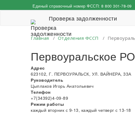
Перейти
Единый справочный номер ФССП:
8 800 301-78-09
к
содержимому
Проверка задолженности
Главная
/
Отделения ФССП
/
Первоурал
Первоуральское Р
Адрес
623102, Г. ПЕРВОУРАЛЬСК, УЛ. ВАЙНЕРА, 33А
Руководитель
Цыплаков Игорь Анатольевич
Телефон
+7(34392)4-09-89
Режим работы
каждый вторник с 9-13, каждый четверг с 13-18