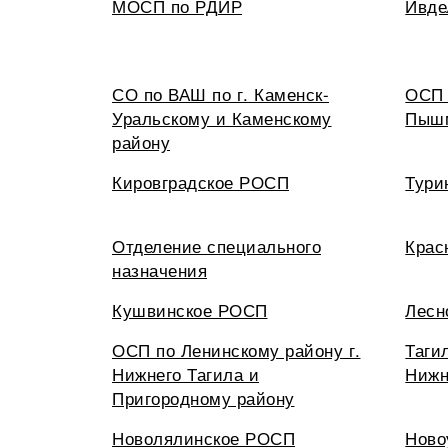
МОСП по РДИР
Ивде
СО по ВАШ по г. Каменск-
ОСП 
Уральскому и Каменскому
Пышм
району
Кировградское РОСП
Тури
Отделение специального
Крас
назначения
Кушвинское РОСП
Лесн
ОСП по Ленинскому району г.
Таги
Нижнего Тагила и
Нижн
Пригородному району
Новолялинское РОСП
Ново