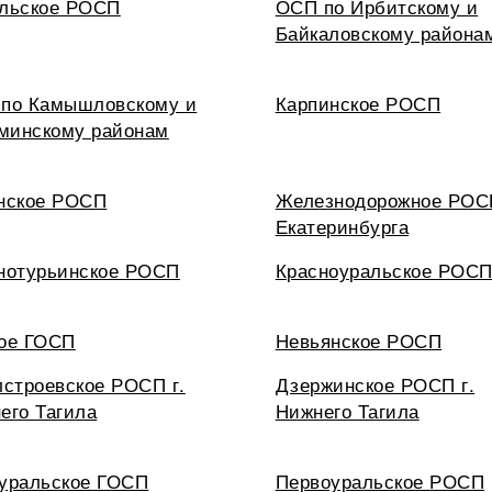
льское РОСП
ОСП по Ирбитскому и
Байкаловскому района
по Камышловскому и
Карпинское РОСП
инскому районам
нское РОСП
Железнодорожное РОСП
Екатеринбурга
нотурьинское РОСП
Красноуральское РОС
ое ГОСП
Невьянское РОСП
лстроевское РОСП г.
Дзержинское РОСП г.
его Тагила
Нижнего Тагила
уральское ГОСП
Первоуральское РОСП