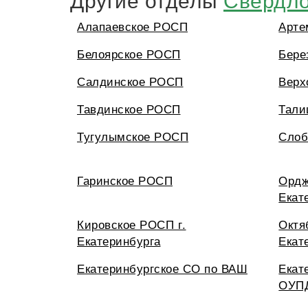
Алапаевское РОСП
Арте
Белоярское РОСП
Бере
Салдинское РОСП
Верх
Тавдинское РОСП
Тали
Тугулымское РОСП
Слоб
Гаринское РОСП
Ордж
Екат
Кировское РОСП г.
Октя
Екатеринбурга
Екат
Екатеринбургское СО по ВАШ
Екат
ОУПД