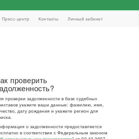
Пресс-центр
Контакты
Личный кабинет
ак проверить
адолженность?
ля проверки задолженности в базе судебных
риставов укажите ваши данные: фамилию, имя,
тчество, дату рождения и укажите регион для
оиска.
нформация о задолженности предоставляется
есплатно в соответствии с Федеральным законом
б исполнительном производстве
" от 02.10.2007