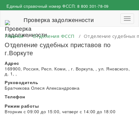
Перейти
Единый справочный номер ФССП:
8 800 301-78-09
к
содержимому
Проверка задолженности
Пере
навиг
Главная
/
Отделения ФССП
/
Отделение судебных п
Отделение судебных приставов по
г.Воркуте
Адрес
169900, Россия, Респ. Коми, , г. Воркута, , ул. Яновского,
д. 1, ,
Руководитель
Братчикова Олеся Александровна
Телефон
Режим работы
Вторник с 09:00 до 15:00, четверг с 14:00 до 18:00