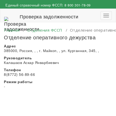
Перейти
Единый справочный номер ФССП:
8 800 301-78-09
к
содержимому
Проверка задолженности
Пере
навиг
Главная
/
Отделения ФССП
/
Отделение оперативн
Отделение оперативного дежурства
Адрес
385000, Россия, , , г. Майкоп, , ул. Курганная, 345, ,
Руководитель
Калашаов Аскар Январбиевич
Телефон
8(8772) 56-89-66
Режим работы
-