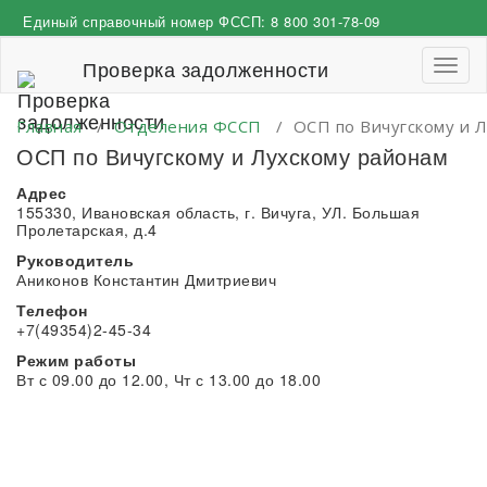
Перейти
Единый справочный номер ФССП:
8 800 301-78-09
к
содержимому
Проверка задолженности
Пере
навиг
Главная
/
Отделения ФССП
/
ОСП по Вичугскому и 
ОСП по Вичугскому и Лухскому районам
Адрес
155330, Ивановская область, г. Вичуга, УЛ. Большая
Пролетарская, д.4
Руководитель
Аниконов Константин Дмитриевич
Телефон
+7(49354)2-45-34
Режим работы
Вт с 09.00 до 12.00, Чт с 13.00 до 18.00