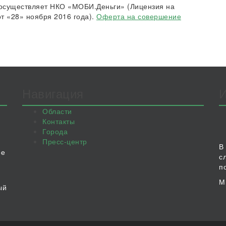
осуществляет НКО «МОБИ.Деньги» (Лицензия на
т «28» ноября 2016 года).
Оферта на совершение
Навигация
Области
Контакты
Города
Пресс-центр
В
ое
с
п
М
ый