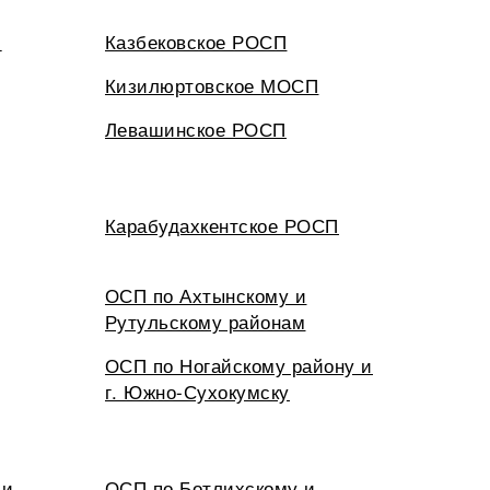
П
Казбековское РОСП
Кизилюртовское МОСП
Левашинское РОСП
Карабудахкентское РОСП
ОСП по Ахтынскому и
Рутульскому районам
ОСП по Ногайскому району и
г. Южно-Сухокумску
 и
ОСП по Ботлихскому и