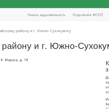
Узнать задолженность
Отделения ФССП
айскому району и г. Южно-Сухокумску
району и г. Южно-Сухоку
К. Маркса, д. 19
К
з
Д
п
о
п
И
б
"
О