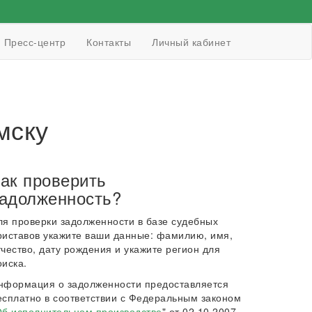
Пресс-центр
Контакты
Личный кабинет
мску
ак проверить
адолженность?
ля проверки задолженности в базе судебных
риставов укажите ваши данные: фамилию, имя,
тчество, дату рождения и укажите регион для
оиска.
нформация о задолженности предоставляется
есплатно в соответствии с Федеральным законом
б исполнительном производстве
" от 02.10.2007