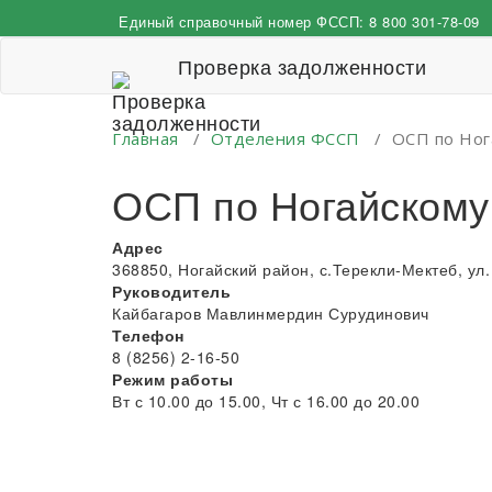
Перейти
Единый справочный номер ФССП:
8 800 301-78-09
к
содержимому
Проверка задолженности
Главная
/
Отделения ФССП
/
ОСП по Ног
ОСП по Ногайскому 
Адрес
368850, Ногайский район, с.Терекли-Мектеб, ул. 
Руководитель
Кайбагаров Мавлинмердин Сурудинович
Телефон
8 (8256) 2-16-50
Режим работы
Вт с 10.00 до 15.00, Чт с 16.00 до 20.00