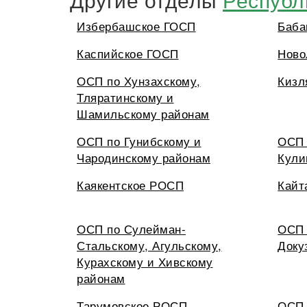
Избербашское ГОСП
Баба
Каспийское ГОСП
Ново
ОСП по Хунзахскому,
Кизл
Тляратинскому и
Шамильскому районам
ОСП по Гунибскому и
ОСП 
Чародинскому районам
Кули
Каякентское РОСП
Кайт
ОСП по Сулейман-
ОСП 
Стальскому, Агульскому,
Доку
Курахскому и Хивскому
районам
Тарумовское РОСП
ОСП 