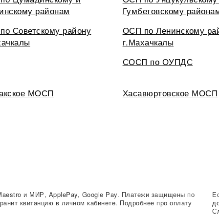
инскому районам
Гумбетовскому района
по Советскому району
ОСП по Ленинскому ра
хачкалы
г.Махачкалы
СОСП по ОУПДС
акское МОСП
Хасавюртовское МОСП
Maestro и МИР, ApplePay, Google Pay. Платежи защищены по
Е
ранит квитанцию в личном кабинете. Подробнее про оплату
д
С