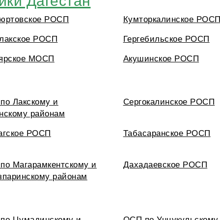
юртовское РОСП
Кумторкалинское РОС
лакское РОСП
Гергебильское РОСП
ярское МОСП
Акушинское РОСП
по Лакскому и
Сергокалинское РОСП
нскому районам
агское РОСП
Табасаранское РОСП
по Магарамкентскому и
Дахадаевское РОСП
зпаринскому районам
по Цумадинскому и
ОСП по Унцукульскому