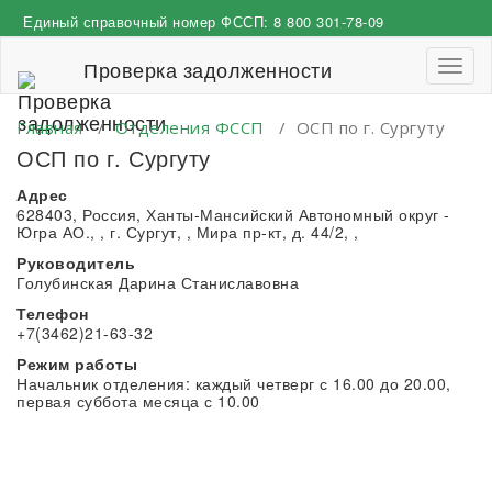
Перейти
Единый справочный номер ФССП:
8 800 301-78-09
к
содержимому
Проверка задолженности
Пере
навиг
Главная
/
Отделения ФССП
/
ОСП по г. Сургуту
ОСП по г. Сургуту
Адрес
628403, Россия, Ханты-Мансийский Автономный округ -
Югра АО., , г. Сургут, , Мира пр-кт, д. 44/2, ,
Руководитель
Голубинская Дарина Станиславовна
Телефон
+7(3462)21-63-32
Режим работы
Начальник отделения: каждый четверг с 16.00 до 20.00,
первая суббота месяца с 10.00