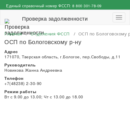
Перейти
Единый справочный номер ФССП:
8 800 301-78-09
к
содержимому
Проверка задолженности
Пере
навиг
Главная
/
Отделения ФССП
/
ОСП по Бологовскому 
ОСП по Бологовскому р-ну
Адрес
171070, Тверская область, г.Бологое, пер.Свободы, д.11
Руководитель
Новикова Жанна Андреевна
Телефон
+7(48238) 2-30-90
Режим работы
Вт с 9.00 до 13.00; Чт с 13.00 до 18.00