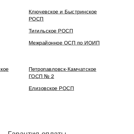
Ключевское и Быстринское
РОСП
Тигильское РОСП
Межрайонное ОСП по ИОИП
ское
Петропавловск-Камчатское
ГОСП № 2
Елизовское РОСП
Гарантия оплаты