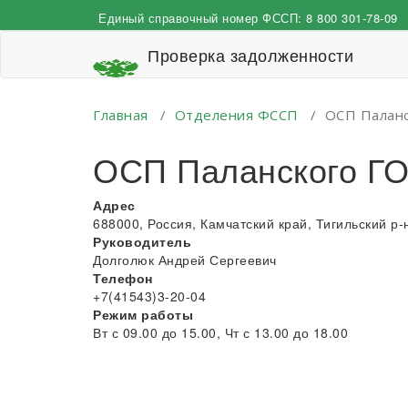
Перейти
Единый справочный номер ФССП:
8 800 301-78-09
к
содержимому
Проверка задолженности
Главная
/
Отделения ФССП
/
ОСП Паланс
ОСП Паланского Г
Адрес
688000, Россия, Камчатский край, Тигильский р-н,
Руководитель
Долголюк Андрей Сергеевич
Телефон
+7(41543)3-20-04
Режим работы
Вт с 09.00 до 15.00, Чт с 13.00 до 18.00