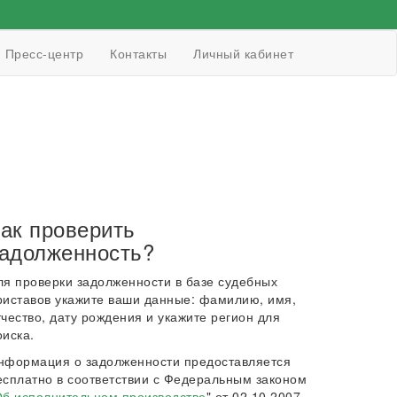
Пресс-центр
Контакты
Личный кабинет
ак проверить
адолженность?
ля проверки задолженности в базе судебных
риставов укажите ваши данные: фамилию, имя,
тчество, дату рождения и укажите регион для
оиска.
нформация о задолженности предоставляется
есплатно в соответствии с Федеральным законом
б исполнительном производстве
" от 02.10.2007