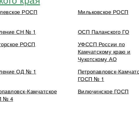
левское РОСП
Мильковское РОСП
ление СН № 1
ОСП Паланского ГО
орское РОСП
УФССП России по
Камчатскому краю и
Чукотскому АО
ление ОД № 1
Петропавловск-Камчат
ГОСП № 1
опавловск-Камчатское
Вилючинское ГОСП
 № 4