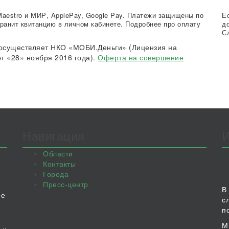
Maestro и МИР, ApplePay, Google Pay. Платежи защищены по
Е
ранит квитанцию в личном кабинете. Подробнее про оплату
д
С
осуществляет НКО «МОБИ.Деньги» (Лицензия на
т «28» ноября 2016 года).
Оферта на совершение
Навигация
Области
Контакты
Города
Пресс-центр
В
ое
с
п
М