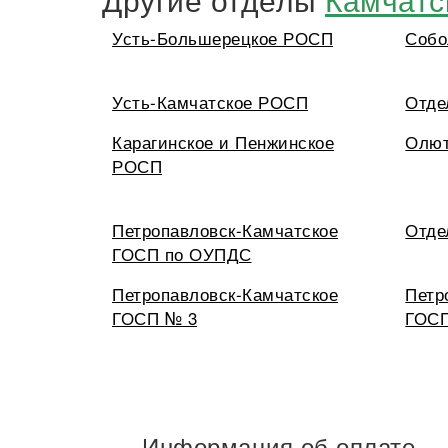
Усть-Большерецкое РОСП
Собо
Усть-Камчатское РОСП
Отде
Карагинское и Пенжинское
Олют
РОСП
Петропавловск-Камчатское
Отде
ГОСП по ОУПДС
Петропавловск-Камчатское
Петр
ГОСП № 3
ГОСП
Информация об оплате