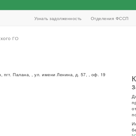
Узнать задолженность
Отделения ФССП
кого ГО
О
 пгт. Палана, , ул. имени Ленина, д. 57, , оф. 19
К
з
Д
п
о
п
И
б
"
О