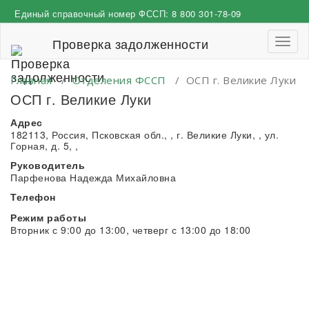
Перейти
Единый справочный номер ФССП:
8 800 301-78-09
к
содержимому
Проверка задолженности
Пере
навиг
Главная
/
Отделения ФССП
/
ОСП г. Великие Луки
ОСП г. Великие Луки
Адрес
182113, Россия, Псковская обл., , г. Великие Луки, , ул.
Горная, д. 5, ,
Руководитель
Парфенова Надежда Михайловна
Телефон
Режим работы
Вторник с 9:00 до 13:00, четверг с 13:00 до 18:00