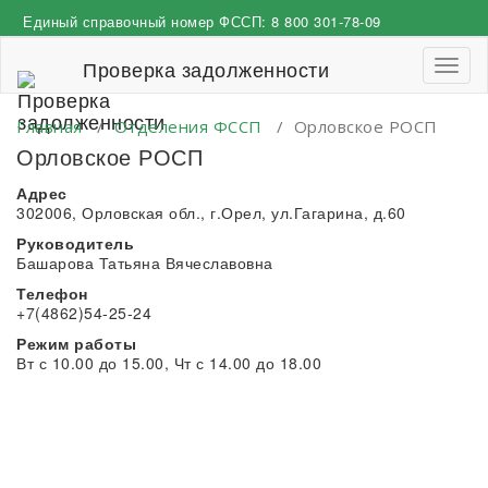
Перейти
Единый справочный номер ФССП:
8 800 301-78-09
к
содержимому
Проверка задолженности
Пере
навиг
Главная
/
Отделения ФССП
/
Орловское РОСП
Орловское РОСП
Адрес
302006, Орловская обл., г.Орел, ул.Гагарина, д.60
Руководитель
Башарова Татьяна Вячеславовна
Телефон
+7(4862)54-25-24
Режим работы
Вт с 10.00 до 15.00, Чт с 14.00 до 18.00