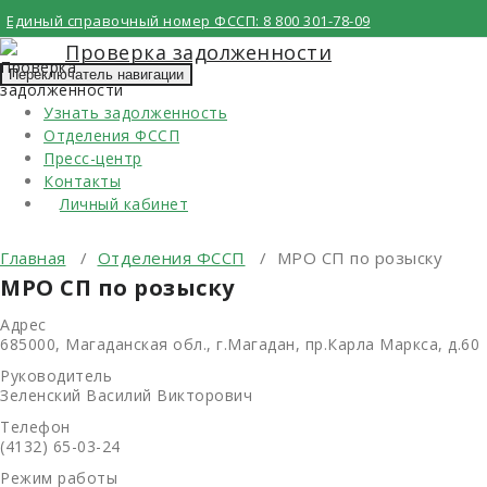
Перейти
Единый справочный номер ФССП:
8 800 301-78-09
к
Проверка задолженности
содержимому
Переключатель навигации
Узнать задолженность
Отделения ФССП
Пресс-центр
Контакты
Личный кабинет
Главная
/
Отделения ФССП
/
МРО СП по розыску
МРО СП по розыску
Адрес
685000, Магаданская обл., г.Магадан, пр.Карла Маркса, д.60
Руководитель
Зеленский Василий Викторович
Телефон
(4132) 65-03-24
Режим работы