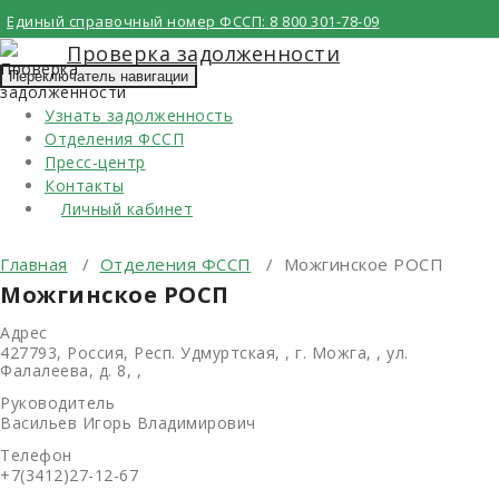
Перейти
Единый справочный номер ФССП:
8 800 301-78-09
к
Проверка задолженности
содержимому
Переключатель навигации
Узнать задолженность
Отделения ФССП
Пресс-центр
Контакты
Личный кабинет
Главная
/
Отделения ФССП
/
Можгинское РОСП
Можгинское РОСП
Адрес
427793, Россия, Респ. Удмуртская, , г. Можга, , ул.
Фалалеева, д. 8, ,
Руководитель
Васильев Игорь Владимирович
Телефон
+7(3412)27-12-67