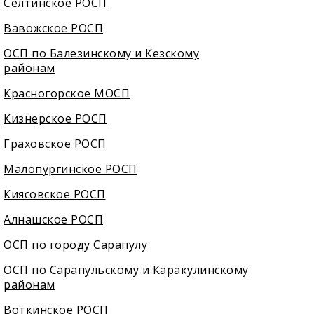
Селтинское РОСП
Вавожское РОСП
ОСП по Балезинскому и Кезскому
районам
Красногорское МОСП
Кизнерское РОСП
Граховское РОСП
Малопургинское РОСП
Киясовское РОСП
Алнашское РОСП
ОСП по городу Сарапулу
ОСП по Сарапульскому и Каракулинскому
районам
Воткинское РОСП