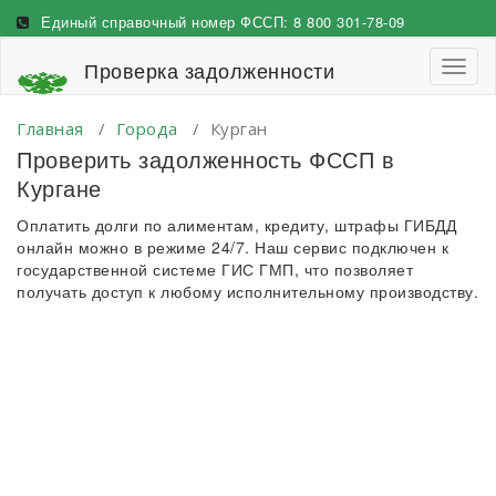
Перейти
Единый справочный номер ФССП:
8 800 301-78-09
к
содержимому
Проверка задолженности
Пере
навиг
Главная
/
Города
/
Курган
Проверить задолженность ФССП в
Кургане
Оплатить долги по алиментам, кредиту, штрафы ГИБДД
онлайн можно в режиме 24/7. Наш сервис подключен к
государственной системе ГИС ГМП, что позволяет
получать доступ к любому исполнительному производству.