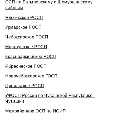
ОСП по Батыревскому и Шемуршинскому
районам
Яльчикское РОСП
Урмарское РОСП
Чебоксарское РОСП
Моргаушское РОСП
Красноармейское РОСП
Ибресинское РОСП
Новочебоксарское ГОСП
Цивильское РОСП
УФССП России по Чувашской Республике -
Чувашии
Межрайонное ОСП по ИОИП