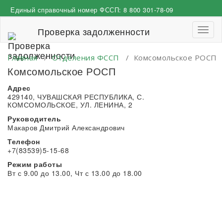
Перейти
Единый справочный номер ФССП:
8 800 301-78-09
к
содержимому
Проверка задолженности
Пере
навиг
Главная
/
Отделения ФССП
/
Комсомольское РОСП
Комсомольское РОСП
Адрес
429140, ЧУВАШСКАЯ РЕСПУБЛИКА, С.
КОМСОМОЛЬСКОЕ, УЛ. ЛЕНИНА, 2
Руководитель
Макаров Дмитрий Александрович
Телефон
+7(83539)5-15-68
Режим работы
Вт с 9.00 до 13.00, Чт с 13.00 до 18.00