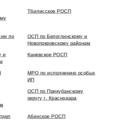
Тбилисское РОСП
ому
ии по
ОСП по Белоглинскому и
Новопокровскому районам
у и
Каневское РОСП
м
П
МРО по исполнению особых
ИП
ОСП по Прикубанскому
округу г. Краснодара
ов
тдел
Абинское РОСП