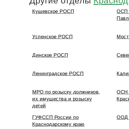
Кущевское РОСП
ОСП 
Павл
Успенское РОСП
Мост
Динское РОСП
Севе
Ленинградское РОСП
Кали
МРО по розыску должников,
ОСН 
их имущества и розыску
Крас
детей
ГУФССП России по
ООД 
Краснодарскому краю