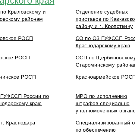
по Крыловскому и
Отделение судебных
овскому районам
приставов по Кавказск
району и г. Кропоткину
овское РОСП
СО по ОЗ ГУФССП Росс
Краснодарскому краю
рское РОСП
ОСП по Щербиновском
Староминскому района
нинское РОСП
Красноармейское РОС
ГУФССП России по
МРО по исполнению
нодарскому краю
штрафов специально
уполномоченных орган
г. Краснодара
Специализированный о
по обеспечению