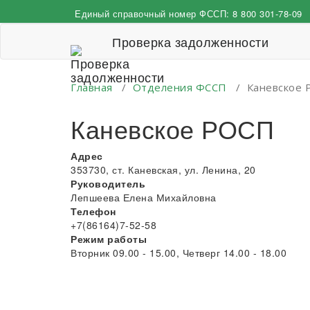
Перейти
Единый справочный номер ФССП:
8 800 301-78-09
к
содержимому
Проверка задолженности
Главная
/
Отделения ФССП
/
Каневское
Каневское РОСП
Адрес
353730, ст. Каневская, ул. Ленина, 20
Руководитель
Лепшеева Елена Михайловна
Телефон
+7(86164)7-52-58
Режим работы
Вторник 09.00 - 15.00, Четверг 14.00 - 18.00