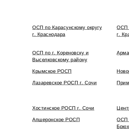
ОСП по Карасунскому округу
ОСП 
г. Краснодара
г. К
ОСП по г. Кореновску и
Арма
Выселковскому району
Крымское РОСП
Ново
Лазаревское РОСП г. Сочи
Прим
Хостинское РОСП г. Сочи
Цент
Апшеронское РОСП
ОСП 
Брюх