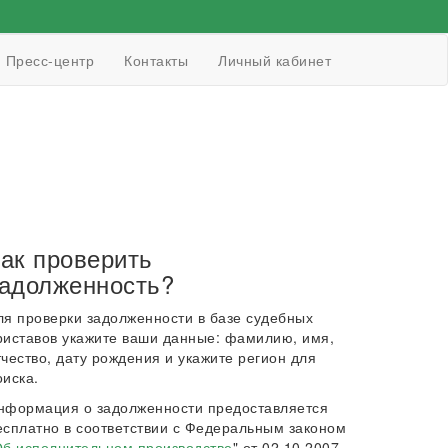
Пресс-центр
Контакты
Личный кабинет
ак проверить
адолженность?
ля проверки задолженности в базе судебных
риставов укажите ваши данные: фамилию, имя,
тчество, дату рождения и укажите регион для
оиска.
нформация о задолженности предоставляется
есплатно в соответствии с Федеральным законом
б исполнительном производстве
" от 02.10.2007