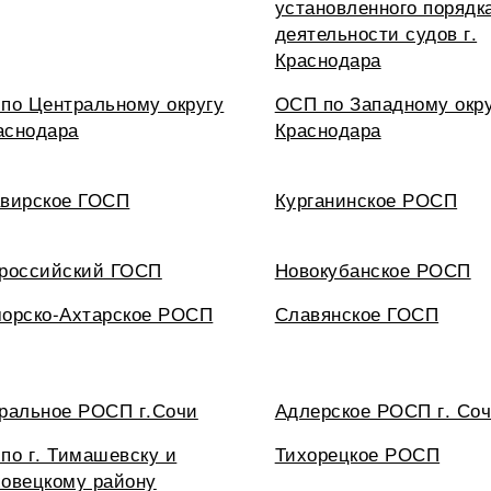
установленного порядк
деятельности судов г.
Краснодара
по Центральному округу
ОСП по Западному окру
раснодара
Краснодара
вирское ГОСП
Курганинское РОСП
российский ГОСП
Новокубанское РОСП
орско-Ахтарское РОСП
Славянское ГОСП
ральное РОСП г.Сочи
Адлерское РОСП г. Со
по г. Тимашевску и
Тихорецкое РОСП
овецкому району