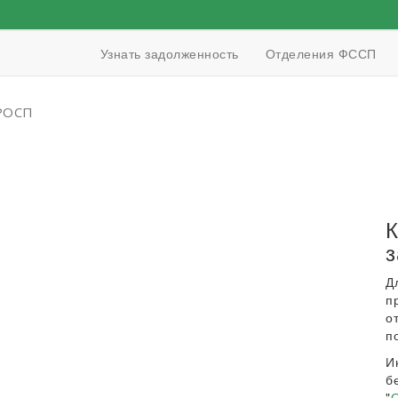
Узнать задолженность
Отделения ФССП
 РОСП
К
з
Д
п
о
п
И
б
"
О