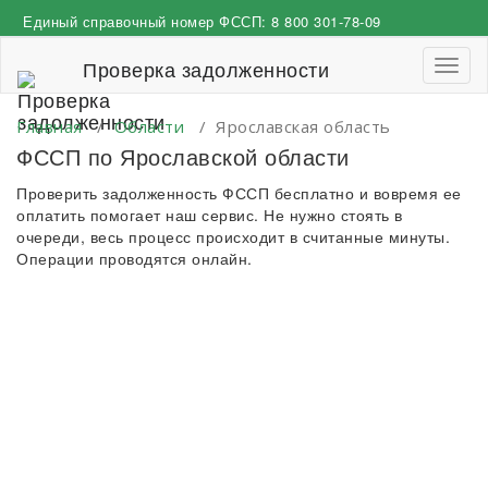
Перейти
Единый справочный номер ФССП:
8 800 301-78-09
к
содержимому
Проверка задолженности
Пере
навиг
Главная
/
Области
/
Ярославская область
ФССП по Ярославской области
Проверить задолженность ФССП бесплатно и вовремя ее
оплатить помогает наш сервис. Не нужно стоять в
очереди, весь процесс происходит в считанные минуты.
Операции проводятся онлайн.