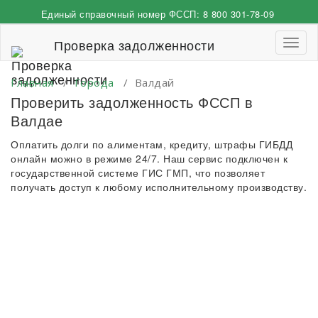
Перейти
Единый справочный номер ФССП:
8 800 301-78-09
к
содержимому
Проверка задолженности
Пере
навиг
Главная
/
Города
/
Валдай
Проверить задолженность ФССП в
Валдае
Оплатить долги по алиментам, кредиту, штрафы ГИБДД
онлайн можно в режиме 24/7. Наш сервис подключен к
государственной системе ГИС ГМП, что позволяет
получать доступ к любому исполнительному производству.