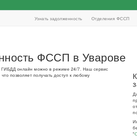
Узнать задолженность
Отделения ФССП
нность ФССП в Уварове
 ГИБДД онлайн можно в режиме 24/7. Наш сервис
К
 что позволяет получать доступ к любому
з
Д
п
о
п
И
б
"
О