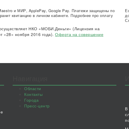
Maestro и МИР, ApplePay, Google Pay. Платежи защищены по
Е
ранит квитанцию в личном кабинете. Подробнее про оплату
д
С
осуществляет НКО «МОБИ.Деньги» (Лицензия на
т «28» ноября 2016 года).
Оферта на совершение
Навигация
Области
Контакты
Города
Пресс-центр
В
ое
с
п
М