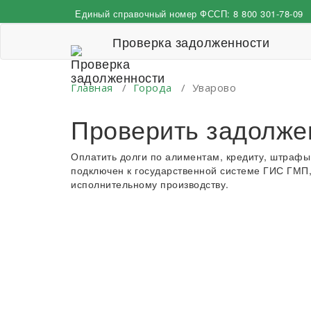
Перейти
Единый справочный номер ФССП:
8 800 301-78-09
к
содержимому
Проверка задолженности
Главная
/
Города
/
Уварово
Проверить задолже
Оплатить долги по алиментам, кредиту, штрафы
подключен к государственной системе ГИС ГМП,
исполнительному производству.