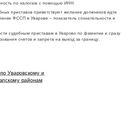
ность по налогам с помощью ИНН.
бных приставов приветствуют желание должников идти
ление ФССП в Уварове – показатель сознательности и
сти судебным приставам в Уварово по фамилии и сразу
рования счетов и запрета на выезд за границу.
по Уваровскому и
апскому районам