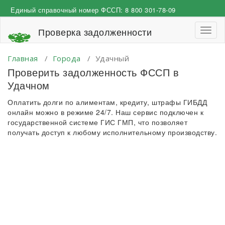
Перейти
Единый справочный номер ФССП:
8 800 301-78-09
к
содержимому
Проверка задолженности
Пере
навиг
Главная
/
Города
/
Удачный
Проверить задолженность ФССП в
Удачном
Оплатить долги по алиментам, кредиту, штрафы ГИБДД
онлайн можно в режиме 24/7. Наш сервис подключен к
государственной системе ГИС ГМП, что позволяет
получать доступ к любому исполнительному производству.