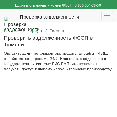
Перейти
Единый справочный номер ФССП:
8 800 301-78-09
к
содержимому
Проверка задолженности
Пере
навиг
Главная
/
Города
/
Тюмень
Проверить задолженность ФССП в
Тюмени
Оплатить долги по алиментам, кредиту, штрафы ГИБДД
онлайн можно в режиме 24/7. Наш сервис подключен к
государственной системе ГИС ГМП, что позволяет
получать доступ к любому исполнительному производству.