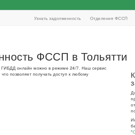
Узнать задолженность
Отделения ФССП
нность ФССП в Тольятти
 ГИБДД онлайн можно в режиме 24/7. Наш сервис
К
 что позволяет получать доступ к любому
з
Д
п
о
п
И
б
"
О