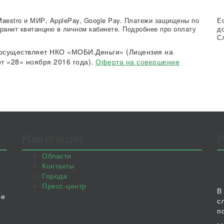
Maestro и МИР, ApplePay, Google Pay. Платежи защищены по
Е
ранит квитанцию в личном кабинете. Подробнее про оплату
д
С
осуществляет НКО «МОБИ.Деньги» (Лицензия на
т «28» ноября 2016 года).
Оферта на совершение
Навигация
Области
Контакты
Города
Пресс-центр
В
ое
с
п