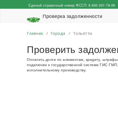
Перейти
Единый справочный номер ФССП:
8 800 301-78-09
к
содержимому
Проверка задолженности
Главная
/
Города
/
Тольятти
Проверить задолже
Оплатить долги по алиментам, кредиту, штрафы
подключен к государственной системе ГИС ГМП,
исполнительному производству.