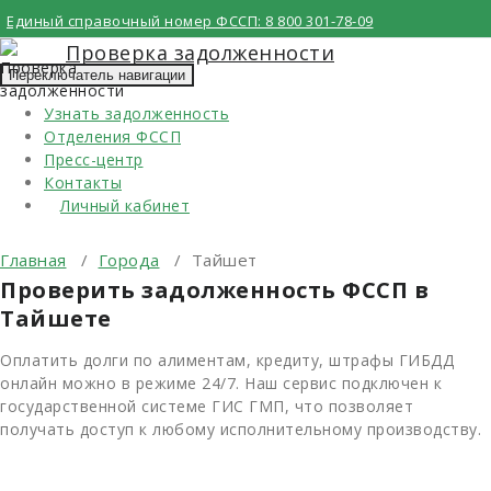
Перейти
Единый справочный номер ФССП:
8 800 301-78-09
к
Проверка задолженности
содержимому
Переключатель навигации
Узнать задолженность
Отделения ФССП
Пресс-центр
Контакты
Личный кабинет
Главная
/
Города
/
Тайшет
Проверить задолженность ФССП в
Тайшете
Оплатить долги по алиментам, кредиту, штрафы ГИБДД
онлайн можно в режиме 24/7. Наш сервис подключен к
государственной системе ГИС ГМП, что позволяет
получать доступ к любому исполнительному производству.