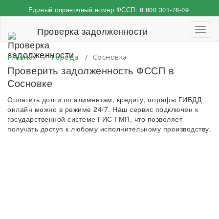
Перейти
Единый справочный номер ФССП:
8 800 301-78-09
к
содержимому
Проверка задолженности
Пере
навиг
Главная
/
Города
/
Сосновка
Проверить задолженность ФССП в
Сосновке
Оплатить долги по алиментам, кредиту, штрафы ГИБДД
онлайн можно в режиме 24/7. Наш сервис подключен к
государственной системе ГИС ГМП, что позволяет
получать доступ к любому исполнительному производству.