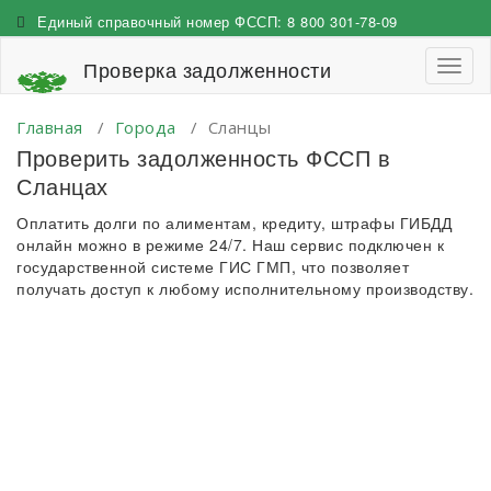
Перейти
Единый справочный номер ФССП:
8 800 301-78-09
к
содержимому
Проверка задолженности
Пере
навиг
Главная
/
Города
/
Сланцы
Проверить задолженность ФССП в
Сланцах
Оплатить долги по алиментам, кредиту, штрафы ГИБДД
онлайн можно в режиме 24/7. Наш сервис подключен к
государственной системе ГИС ГМП, что позволяет
получать доступ к любому исполнительному производству.