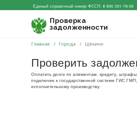
Перейти
Единый справочный номер ФССП:
8 800 301-78-09
к
содержимому
Проверка
задолженности
Главная
/
Города
/
Щёкино
Проверить задолже
Оплатить долги по алиментам, кредиту, штрафы
подключен к государственной системе ГИС ГМП,
исполнительному производству.