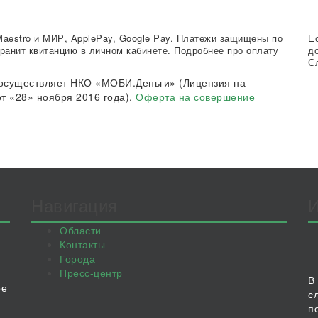
Maestro и МИР, ApplePay, Google Pay. Платежи защищены по
Е
ранит квитанцию в личном кабинете. Подробнее про оплату
д
С
осуществляет НКО «МОБИ.Деньги» (Лицензия на
т «28» ноября 2016 года).
Оферта на совершение
Навигация
Области
Контакты
Города
Пресс-центр
В
ое
с
п