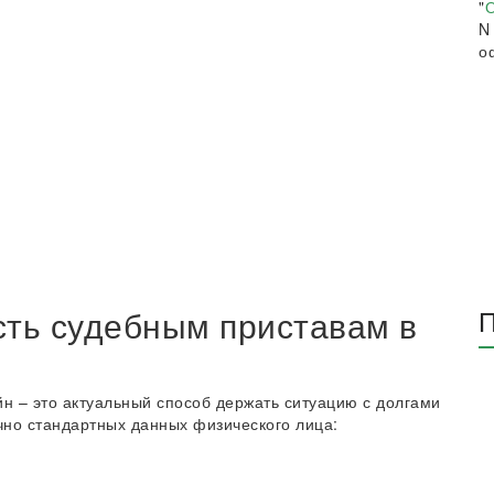
"
О
N
о
сть судебным приставам в
П
 – это актуальный способ держать ситуацию с долгами
но стандартных данных физического лица: