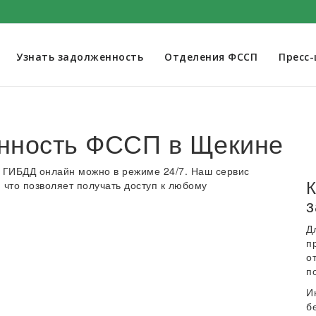
Узнать задолженность
Отделения ФССП
Пресс
нность ФССП в Щекине
 ГИБДД онлайн можно в режиме 24/7. Наш сервис
К
 что позволяет получать доступ к любому
з
Д
п
о
п
И
б