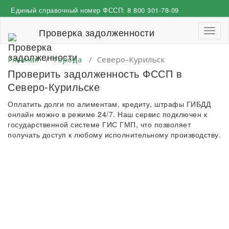
Перейти
Единый справочный номер ФССП:
8 800 301-78-09
к
содержимому
Проверка задолженности
Пере
навиг
Главная
/
Города
/
Северо-Курильск
Проверить задолженность ФССП в
Северо-Курильске
Оплатить долги по алиментам, кредиту, штрафы ГИБДД
онлайн можно в режиме 24/7. Наш сервис подключен к
государственной системе ГИС ГМП, что позволяет
получать доступ к любому исполнительному производству.