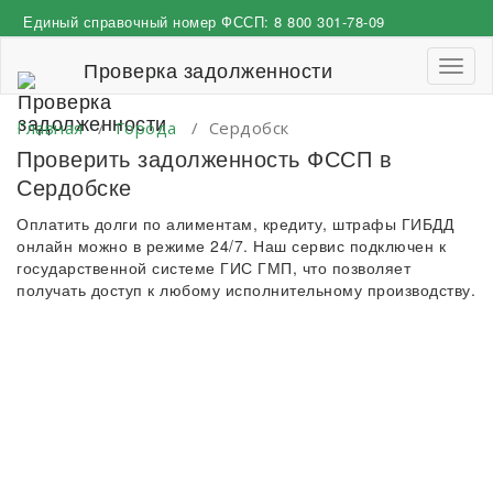
Перейти
Единый справочный номер ФССП:
8 800 301-78-09
к
содержимому
Проверка задолженности
Пере
навиг
Главная
/
Города
/
Сердобск
Проверить задолженность ФССП в
Сердобске
Оплатить долги по алиментам, кредиту, штрафы ГИБДД
онлайн можно в режиме 24/7. Наш сервис подключен к
государственной системе ГИС ГМП, что позволяет
получать доступ к любому исполнительному производству.