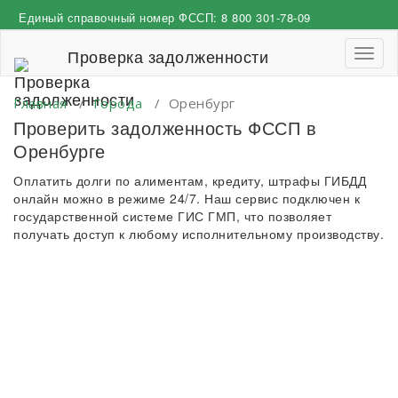
Перейти
Единый справочный номер ФССП:
8 800 301-78-09
к
содержимому
Проверка задолженности
Пере
навиг
Главная
/
Города
/
Оренбург
Проверить задолженность ФССП в
Оренбурге
Оплатить долги по алиментам, кредиту, штрафы ГИБДД
онлайн можно в режиме 24/7. Наш сервис подключен к
государственной системе ГИС ГМП, что позволяет
получать доступ к любому исполнительному производству.