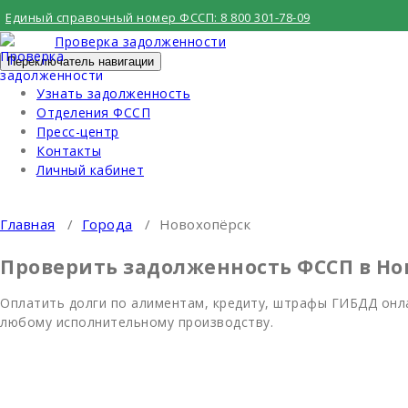
Перейти
Единый справочный номер ФССП:
8 800 301-78-09
к
Проверка задолженности
содержимому
Переключатель навигации
Узнать задолженность
Отделения ФССП
Пресс-центр
Контакты
Личный кабинет
Главная
/
Города
/
Новохопёрск
Проверить задолженность ФССП в Но
Оплатить долги по алиментам, кредиту, штрафы ГИБДД онла
любому исполнительному производству.