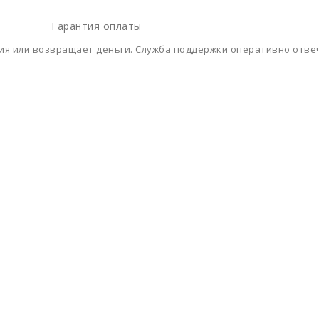
Гарантия оплаты
ния или возвращает деньги. Служба поддержки оперативно отве
 на обработку персональных данных.
 и носит информационно-справочный характер.