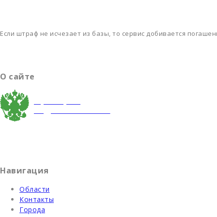
Если штраф не исчезает из базы, то сервис добивается погаше
О сайте
Проверка
задолженности
Взаимодействуя с сайтом, вы подтверждаете свое согласие
Содержание сайта не является рекомендацией или офертой
Навигация
Области
Контакты
Города