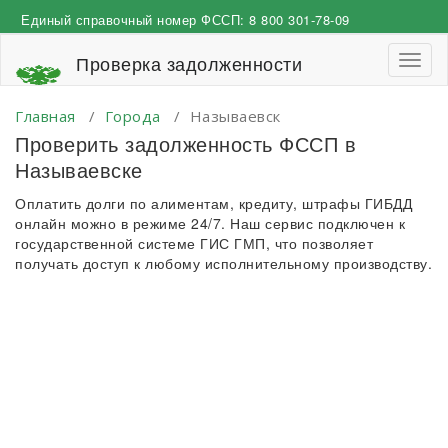
Перейти
Единый справочный номер ФССП:
8 800 301-78-09
к
содержимому
Проверка задолженности
Пере
навиг
Главная
/
Города
/
Называевск
Проверить задолженность ФССП в
Называевске
Оплатить долги по алиментам, кредиту, штрафы ГИБДД
онлайн можно в режиме 24/7. Наш сервис подключен к
государственной системе ГИС ГМП, что позволяет
получать доступ к любому исполнительному производству.