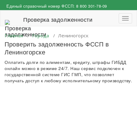
Перейти
Единый справочный номер ФССП:
8 800 301-78-09
к
содержимому
Проверка задолженности
Пере
навиг
Главная
/
Города
/
Лениногорск
Проверить задолженность ФССП в
Лениногорске
Оплатить долги по алиментам, кредиту, штрафы ГИБДД
онлайн можно в режиме 24/7. Наш сервис подключен к
государственной системе ГИС ГМП, что позволяет
получать доступ к любому исполнительному производству.