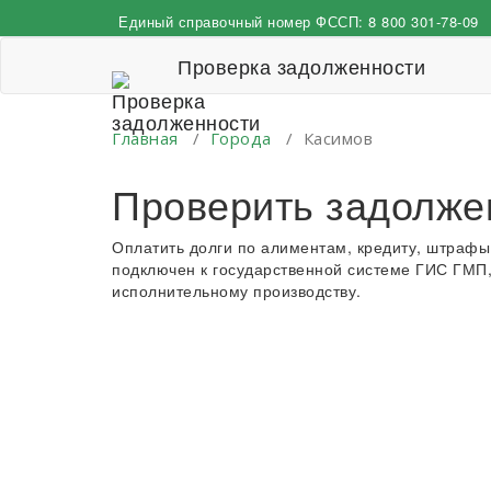
Перейти
Единый справочный номер ФССП:
8 800 301-78-09
к
содержимому
Проверка задолженности
Главная
/
Города
/
Касимов
Проверить задолже
Оплатить долги по алиментам, кредиту, штрафы
подключен к государственной системе ГИС ГМП,
исполнительному производству.