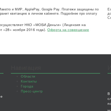
Maestro и МИР, ApplePay, Google Pay. Платежи защищены по
Е
ранит квитанцию в личном кабинете. Подробнее про оплату
д
С
осуществляет НКО «МОБИ.Деньги» (Лицензия на
т «28» ноября 2016 года).
Оферта на совершение
Навигация
Области
Контакты
Города
Пресс-центр
В
ое
с
п
М