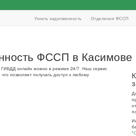
Узнать задолженность
Отделения ФССП
нность ФССП в Касимове
 ГИБДД онлайн можно в режиме 24/7. Наш сервис
К
 что позволяет получать доступ к любому
з
Д
п
о
п
И
б
"
О