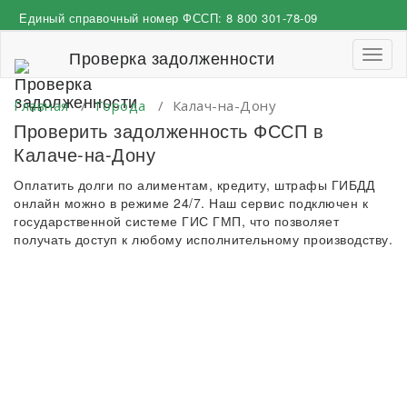
Перейти
Единый справочный номер ФССП:
8 800 301-78-09
к
содержимому
Проверка задолженности
Пере
навиг
Главная
/
Города
/
Калач-на-Дону
Проверить задолженность ФССП в
Калаче-на-Дону
Оплатить долги по алиментам, кредиту, штрафы ГИБДД
онлайн можно в режиме 24/7. Наш сервис подключен к
государственной системе ГИС ГМП, что позволяет
получать доступ к любому исполнительному производству.