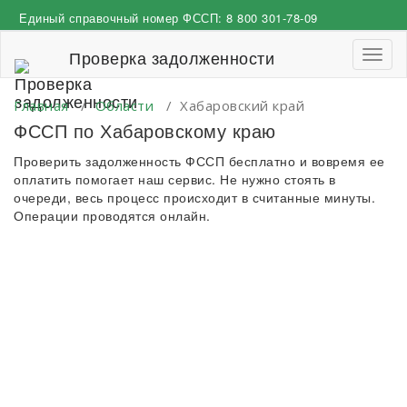
Перейти
Единый справочный номер ФССП:
8 800 301-78-09
к
содержимому
Проверка задолженности
Пере
навиг
Главная
/
Области
/
Хабаровский край
ФССП по Хабаровскому краю
Проверить задолженность ФССП бесплатно и вовремя ее
оплатить помогает наш сервис. Не нужно стоять в
очереди, весь процесс происходит в считанные минуты.
Операции проводятся онлайн.