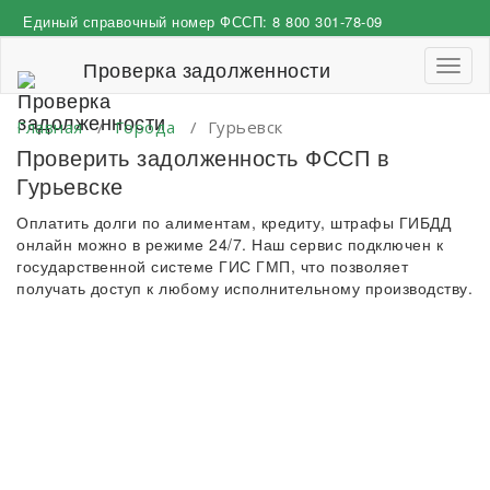
Перейти
Единый справочный номер ФССП:
8 800 301-78-09
к
содержимому
Проверка задолженности
Пере
навиг
Главная
/
Города
/
Гурьевск
Проверить задолженность ФССП в
Гурьевске
Оплатить долги по алиментам, кредиту, штрафы ГИБДД
онлайн можно в режиме 24/7. Наш сервис подключен к
государственной системе ГИС ГМП, что позволяет
получать доступ к любому исполнительному производству.