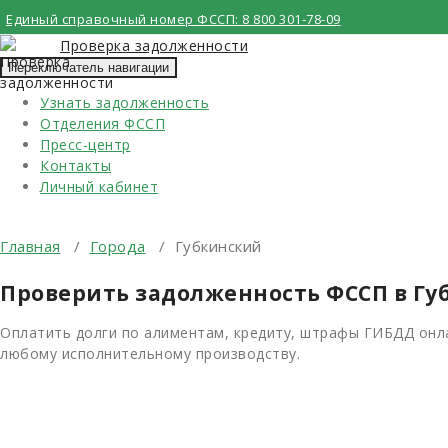
Перейти
Единый справочный номер ФССП:
8 800 301-78-09
к
Проверка задолженности
содержимому
Переключатель навигации
Узнать задолженность
Отделения ФССП
Пресс-центр
Контакты
Личный кабинет
Главная
/
Города
/
Губкинский
Проверить задолженность ФССП в Гу
Оплатить долги по алиментам, кредиту, штрафы ГИБДД онла
любому исполнительному производству.