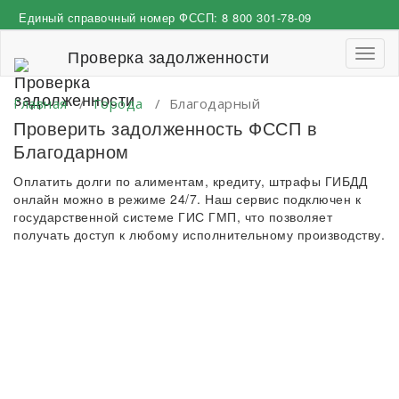
Перейти
Единый справочный номер ФССП:
8 800 301-78-09
к
содержимому
Проверка задолженности
Пере
навиг
Главная
/
Города
/
Благодарный
Проверить задолженность ФССП в
Благодарном
Оплатить долги по алиментам, кредиту, штрафы ГИБДД
онлайн можно в режиме 24/7. Наш сервис подключен к
государственной системе ГИС ГМП, что позволяет
получать доступ к любому исполнительному производству.