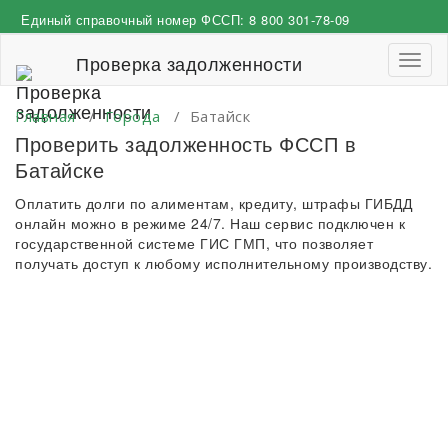
Перейти
Единый справочный номер ФССП:
8 800 301-78-09
к
содержимому
Проверка задолженности
Пере
навиг
Главная
/
Города
/
Батайск
Проверить задолженность ФССП в
Батайске
Оплатить долги по алиментам, кредиту, штрафы ГИБДД
онлайн можно в режиме 24/7. Наш сервис подключен к
государственной системе ГИС ГМП, что позволяет
получать доступ к любому исполнительному производству.