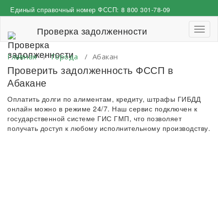
Перейти
Единый справочный номер ФССП:
8 800 301-78-09
к
содержимому
Проверка задолженности
Пере
навиг
Главная
/
Города
/
Абакан
Проверить задолженность ФССП в
Абакане
Оплатить долги по алиментам, кредиту, штрафы ГИБДД
онлайн можно в режиме 24/7. Наш сервис подключен к
государственной системе ГИС ГМП, что позволяет
получать доступ к любому исполнительному производству.